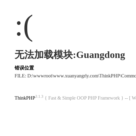
:(
无法加载模块:Guangdong
错误位置
FILE: D:\wwwroot\www.xuanyangrly.com\ThinkPHP\Commo
3.1.3
ThinkPHP
{ Fast & Simple OOP PHP Framework } -- 