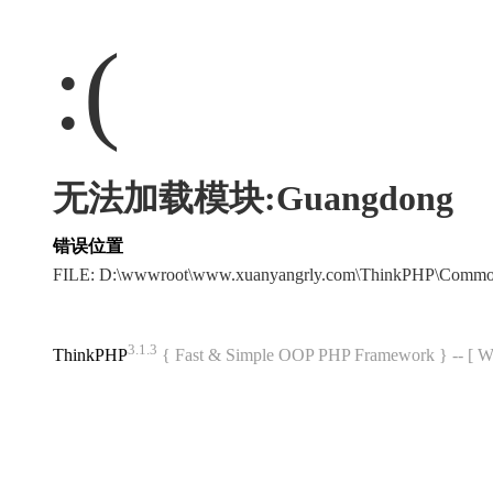
:(
无法加载模块:Guangdong
错误位置
FILE: D:\wwwroot\www.xuanyangrly.com\ThinkPHP\Commo
3.1.3
ThinkPHP
{ Fast & Simple OOP PHP Framework } -- 