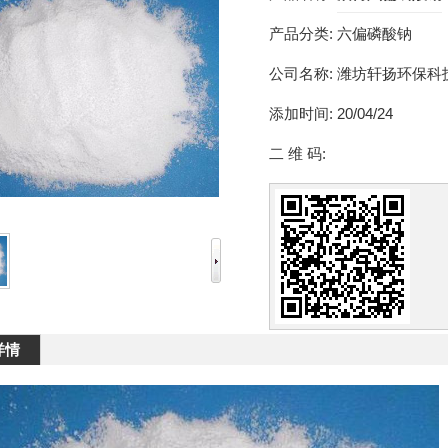
产品分类:
六偏磷酸钠
公司名称:
潍坊轩扬环保科
添加时间:
20/04/24
二 维 码:
详情