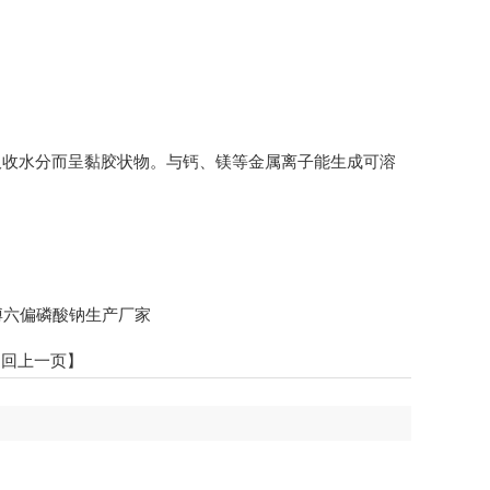
吸收水分而呈黏胶状物。与钙、镁等金属离子能生成可溶
博六偏磷酸钠生产厂家
返回上一页】