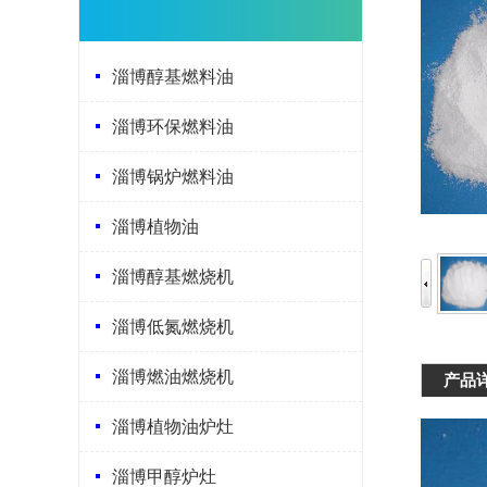
淄博醇基燃料油
淄博环保燃料油
淄博锅炉燃料油
淄博植物油
淄博醇基燃烧机
淄博低氮燃烧机
淄博燃油燃烧机
产品
淄博植物油炉灶
淄博甲醇炉灶