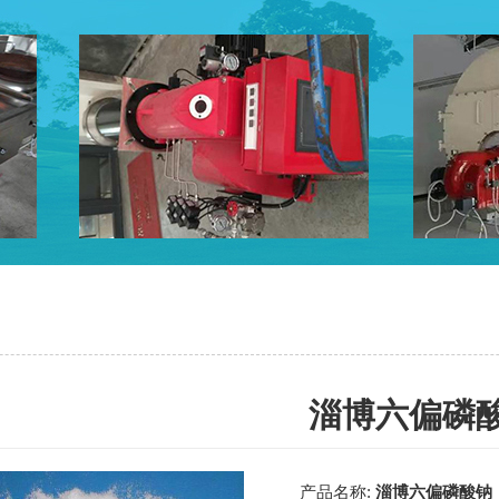
淄博六偏磷
产品名称:
淄博六偏磷酸钠