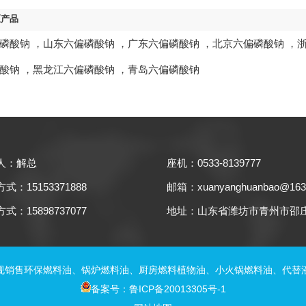
区产品
磷酸钠
，
山东六偏磷酸钠
，
广东六偏磷酸钠
，
北京六偏磷酸钠
，
酸钠
，
黑龙江六偏磷酸钠
，
青岛六偏磷酸钠
人：解总
座机：0533-8139777
式：15153371888
邮箱：xuanyanghuanbao@163
式：15898737077
地址：山东省潍坊市青州市邵
规销售环保燃料油、锅炉燃料油、厨房燃料植物油、小火锅燃料油、代替
备案号：鲁ICP备20013305号-1