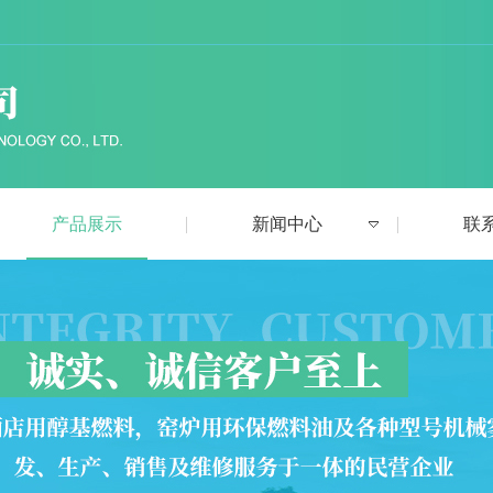
产品展示
新闻中心
联