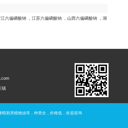
浙江六偏磷酸钠
，
江苏六偏磷酸钠
，
山西六偏磷酸钠
，
湖
.com
庄镇
液蜡厨房植物油等，种类全，价格低，欢迎咨询