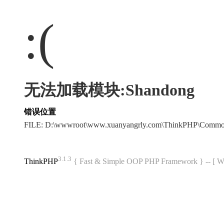
:(
无法加载模块:Shandong
错误位置
FILE: D:\wwwroot\www.xuanyangrly.com\ThinkPHP\Commo
3.1.3
ThinkPHP
{ Fast & Simple OOP PHP Framework } -- 