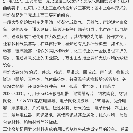
炉-电阻炉。主要用途：完成温度曲线要求；完成气氛曲线要求；压力
曲线要求，也可以把以上三点称为窑炉的三要素；基本上各种形式的
窑炉都是为了完成上面三要素的组合。
一般大型窑炉燃料多为重油，轻柴油或煤气、天然气，窑炉通常由窑
室、燃烧设备、通风设备，输送设备等四部分组成，电窑多半以电炉
丝、硅碳棒或二硅化钼作为发热元件，其结构较为简单，操作方便，
还有多种气氛窑等，在具体行业，窑炉还有更多细分类型，如水泥回
转窑、玻璃池窑、钢铁的高炉和转炉，化工行业的一些设备也可归为
窑炉。但通常意义上的工业窑炉，范围主要指金属和无机材料的煅烧
设备。
窑炉大致分为 箱式、井式、梭式、网带式、回转式、窑车式、推板式
隧道电阻炉、真空炉、气体保护炉、较高温管式推板炉(碳管炉)、钨
钼粉焙烧炉、还原炉等各种高、中、低温工业窑炉，工作温度
200~2500℃。可用于ZnO压敏电阻器、避雷器阀片、结构陶瓷、纺织
陶瓷、PTC&NTC热敏电阻器、电子陶瓷滤波器、片式电容、瓷介电
容、厚膜电路、片式电阻、磁性材料、粉末冶金、电子粉体、稀土化
工、聚焦电位器、陶瓷基板、高铝陶瓷及其金属化，触头材料、硬质
合金材料、钨钼材料等的烧成。
工业窑炉是用耐火材料砌成的用以煅烧物料或烧成制品的设备。 通常