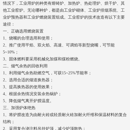
情况下，工业用炉的种类有熔铸炉、加热炉、热处理炉、烘干炉、其
他工业窑炉。无论哪种炉，都是由工业炉砌体、工业炉排烟系统、工
业炉预热器和工业炉燃烧装置组成。工业窑炉的技术改造有以下主要
途径：
一、正确选用燃烧装置
1、烧嘴的合理选用和使用；
2、推广使用平焰、双火焰、高速、可调焰等新型烧嘴，可节能
5~10%；
3、固体燃料要采用机械化加煤和煤粉燃烧。
二、烟气余热的回收利用
1、利用烟气余热助燃空气，可获15~25%节能率；
2、选用合适的烟道换热器；
3、提高换热器的使用效果；
4、根据余热情况安装余热锅炉；
5、降低烟气离开炉膛温度。
三、加强炉体绝热
1、将炉膛改造为由耐火砖或轻质耐火砖加耐火纤维和保温材料的复合
结构；
2、采用复合浇注料吊挂炉顶，减少炉顶散热；